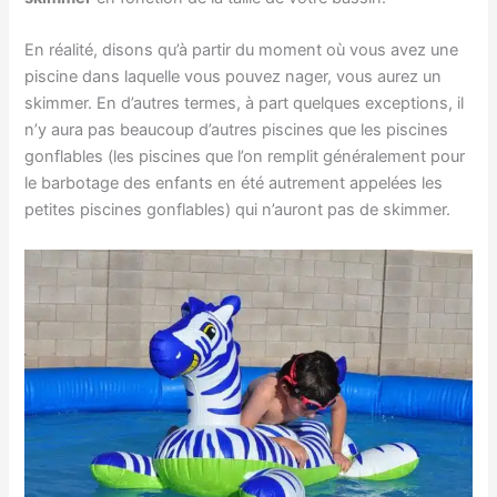
En réalité, disons qu’à partir du moment où vous avez une
piscine dans laquelle vous pouvez nager, vous aurez un
skimmer. En d’autres termes, à part quelques exceptions, il
n’y aura pas beaucoup d’autres piscines que les piscines
gonflables (les piscines que l’on remplit généralement pour
le barbotage des enfants en été autrement appelées les
petites piscines gonflables) qui n’auront pas de skimmer.