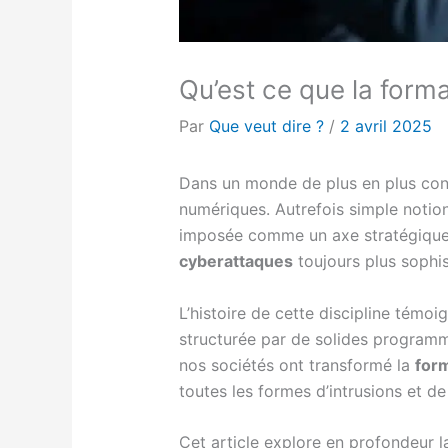
Qu’est ce que la forma
Par
Que veut dire ?
/
2 avril 2025
Dans un monde de plus en plus con
numériques. Autrefois simple notio
imposée comme un axe stratégique
cyberattaques
toujours plus sophis
L’histoire de cette discipline témo
structurée par de solides programme
nos sociétés ont transformé la
form
toutes les formes d’intrusions et de
Cet article explore en profondeur la