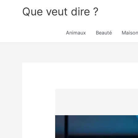
Aller
Que veut dire ?
au
contenu
Animaux
Beauté
Maiso