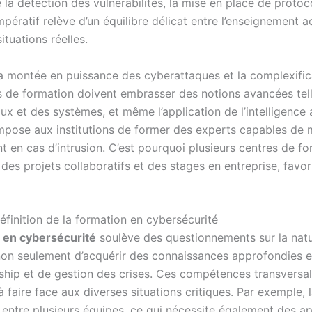
la détection des vulnérabilités, la mise en place de protoc
mpératif relève d’un équilibre délicat entre l’enseignement 
ituations réelles.
 la montée en puissance des cyberattaques et la complexific
 de formation doivent embrasser des notions avancées telle
ux et des systèmes, et même l’application de l’intelligence a
 impose aux institutions de former des experts capables de
t en cas d’intrusion. C’est pourquoi plusieurs centres de fo
s projets collaboratifs et des stages en entreprise, favor
éfinition de la formation en cybersécurité
 en cybersécurité
soulève des questionnements sur la na
it non seulement d’acquérir des connaissances approfondies
ship et de gestion des crises. Ces compétences transversal
à faire face aux diverses situations critiques. Par exemple,
e entre plusieurs équipes, ce qui nécessite également des 