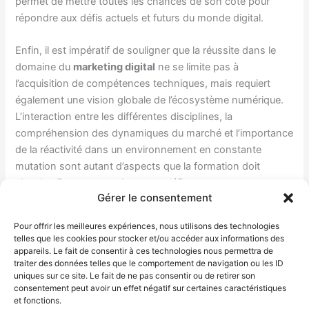
permet de mettre toutes les chances de son côté pour
répondre aux défis actuels et futurs du monde digital.
Enfin, il est impératif de souligner que la réussite dans le
domaine du
marketing digital
ne se limite pas à
l’acquisition de compétences techniques, mais requiert
également une vision globale de l’écosystème numérique.
L’interaction entre les différentes disciplines, la
compréhension des dynamiques du marché et l’importance
de la réactivité dans un environnement en constante
mutation sont autant d’aspects que la formation doit
aborder. En somme, relever ces défis permet aux
Gérer le consentement
professionnels d’acquérir une expertise précieuse,
favorisant ainsi leur employabilité et leur progression de
Pour offrir les meilleures expériences, nous utilisons des technologies
carrière dans un secteur en pleine expansion.
telles que les cookies pour stocker et/ou accéder aux informations des
appareils. Le fait de consentir à ces technologies nous permettra de
traiter des données telles que le comportement de navigation ou les ID
uniques sur ce site. Le fait de ne pas consentir ou de retirer son
←
Article précédent
Article suivant
→
consentement peut avoir un effet négatif sur certaines caractéristiques
et fonctions.