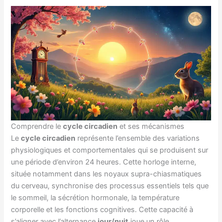
Comprendre le
cycle circadien
et ses mécanismes
Le
cycle circadien
représente l’ensemble des variations
physiologiques et comportementales qui se produisent sur
une période d’environ 24 heures. Cette horloge interne,
située notamment dans les noyaux supra-chiasmatiques
du cerveau, synchronise des processus essentiels tels que
le sommeil, la sécrétion hormonale, la température
corporelle et les fonctions cognitives. Cette capacité à
s’aligner avec l’alternance
jour/nuit
joue un rôle