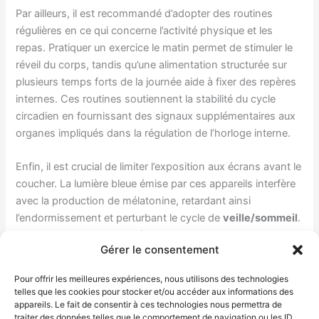
Par ailleurs, il est recommandé d’adopter des routines
régulières en ce qui concerne l’activité physique et les
repas. Pratiquer un exercice le matin permet de stimuler le
réveil du corps, tandis qu’une alimentation structurée sur
plusieurs temps forts de la journée aide à fixer des repères
internes. Ces routines soutiennent la stabilité du cycle
circadien en fournissant des signaux supplémentaires aux
organes impliqués dans la régulation de l’horloge interne.
Enfin, il est crucial de limiter l’exposition aux écrans avant le
coucher. La lumière bleue émise par ces appareils interfère
avec la production de mélatonine, retardant ainsi
l’endormissement et perturbant le cycle de
veille/sommeil
.
Dans cette optique, mes règles de bon sens pour favoriser
Gérer le consentement
un sommeil réparateur incluent l’évitement de cette lumière
artificielle et la mise en place d’un environnement sombre et
Pour offrir les meilleures expériences, nous utilisons des technologies
calme en fin de journée.
telles que les cookies pour stocker et/ou accéder aux informations des
appareils. Le fait de consentir à ces technologies nous permettra de
traiter des données telles que le comportement de navigation ou les ID