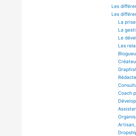
Les différe
Les différ
La pris
La gest
Le déve
Les rela
Blogueu
Créateu
Graphis
Rédacte
Consult
Coach p
Dévelop
Assistan
Organis
Artisan,
Dropshi