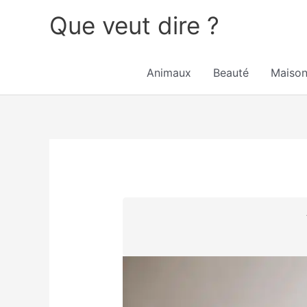
Aller
Que veut dire ?
au
contenu
Animaux
Beauté
Maiso