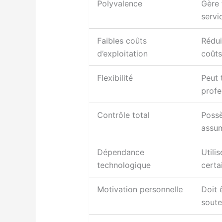
Polyvalence
Gère 
servic
Faibles coûts
Rédui
d’exploitation
coûts
Flexibilité
Peut 
profe
Contrôle total
Possè
assum
Dépendance
Utili
technologique
certa
Motivation personnelle
Doit 
soute