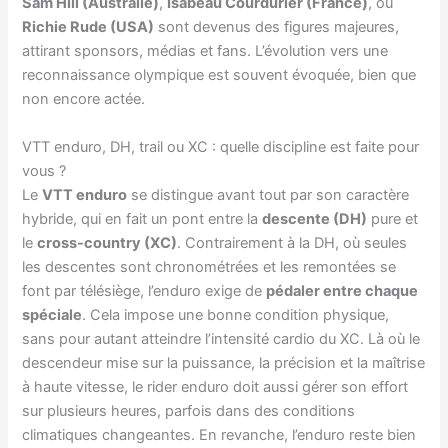
Sam Hill (Australie)
,
Isabeau Courdurier (France)
, ou
Richie Rude (USA)
sont devenus des figures majeures,
attirant sponsors, médias et fans. L’évolution vers une
reconnaissance olympique est souvent évoquée, bien que
non encore actée.
VTT enduro, DH, trail ou XC : quelle discipline est faite pour
vous ?
Le
VTT enduro
se distingue avant tout par son caractère
hybride, qui en fait un pont entre la
descente (DH)
pure et
le
cross-country (XC)
. Contrairement à la DH, où seules
les descentes sont chronométrées et les remontées se
font par télésiège, l’enduro exige de
pédaler entre chaque
spéciale
. Cela impose une bonne condition physique,
sans pour autant atteindre l’intensité cardio du XC. Là où le
descendeur mise sur la puissance, la précision et la maîtrise
à haute vitesse, le rider enduro doit aussi gérer son effort
sur plusieurs heures, parfois dans des conditions
climatiques changeantes. En revanche, l’enduro reste bien