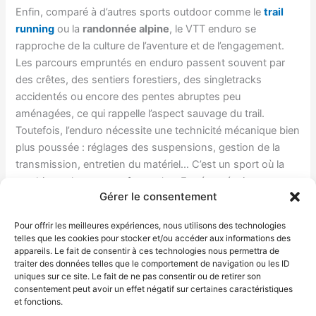
Enfin, comparé à d’autres sports outdoor comme le
trail
running
ou la
randonnée alpine
, le VTT enduro se
rapproche de la culture de l’aventure et de l’engagement.
Les parcours empruntés en enduro passent souvent par
des crêtes, des sentiers forestiers, des singletracks
accidentés ou encore des pentes abruptes peu
aménagées, ce qui rappelle l’aspect sauvage du trail.
Toutefois, l’enduro nécessite une technicité mécanique bien
plus poussée : réglages des suspensions, gestion de la
transmission, entretien du matériel… C’est un sport où la
machine et le corps ne font qu’un. En résumé, si vous
Gérer le consentement
cherchez une discipline complète mêlant pilotage engagé,
gestion de l’effort, esprit nature et défi personnel,
le VTT
Pour offrir les meilleures expériences, nous utilisons des technologies
enduro pourrait bien être votre terrain de jeu idéal
.
telles que les cookies pour stocker et/ou accéder aux informations des
appareils. Le fait de consentir à ces technologies nous permettra de
traiter des données telles que le comportement de navigation ou les ID
uniques sur ce site. Le fait de ne pas consentir ou de retirer son
←
Article précédent
Article suivant
→
consentement peut avoir un effet négatif sur certaines caractéristiques
et fonctions.