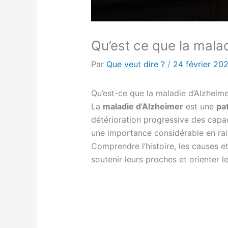
Qu’est ce que la malad
Par
Que veut dire ?
/
24 février 20
Qu’est-ce que la maladie d’Alzheime
La
maladie d’Alzheimer
est une
pa
détérioration progressive des capa
une importance considérable en rais
Comprendre l’histoire, les causes et
soutenir leurs proches et orienter 