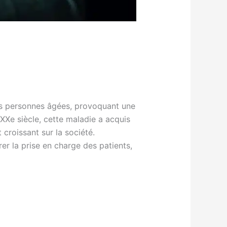
es personnes âgées, provoquant une
XXe siècle, cette maladie a acquis
croissant sur la société.
rer la prise en charge des patients,