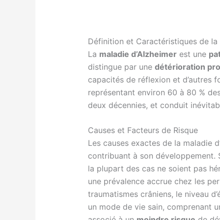
Définition et Caractéristiques de l
La
maladie d’Alzheimer
est une
pa
distingue par une
détérioration pr
capacités de réflexion et d’autres 
représentant environ 60 à 80 % des 
deux décennies, et conduit inévita
Causes et Facteurs de Risque
Les causes exactes de la maladie d
contribuant à son développement. S
la plupart des cas ne soient pas hé
une prévalence accrue chez les pers
traumatismes crâniens, le niveau d’é
un mode de vie sain, comprenant une
associé à un
moindre risque
de dév