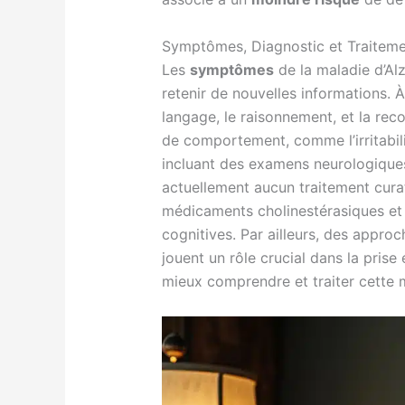
Symptômes, Diagnostic et Traitem
Les
symptômes
de la maladie d’Alz
retenir de nouvelles informations. 
langage, le raisonnement, et la re
de comportement, comme l’irritabilit
incluant des examens neurologiques, 
actuellement aucun traitement curat
médicaments cholinestérasiques et
cognitives. Par ailleurs, des appro
jouent un rôle crucial dans la pris
mieux comprendre et traiter cette 