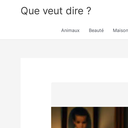
Aller
Que veut dire ?
au
contenu
Animaux
Beauté
Maiso