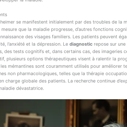
ents
heimer se manifestent initialement par des troubles de la mém
À mesure que la maladie progresse, d’autres fonctions cogn
connaissance des visages familiers. Les patients peuvent 
é, l’anxiété et la dépression. Le
diagnostic
repose sur une 
des tests cognitifs et, dans certains cas, des imageries cér
if, plusieurs options thérapeutiques visent à ralentir la p
 les mémantines sont couramment utilisés pour améliorer t
ches non pharmacologiques, telles que la thérapie occupatio
e en charge globale des patients. La recherche continue d’ex
maladie dévastatrice.