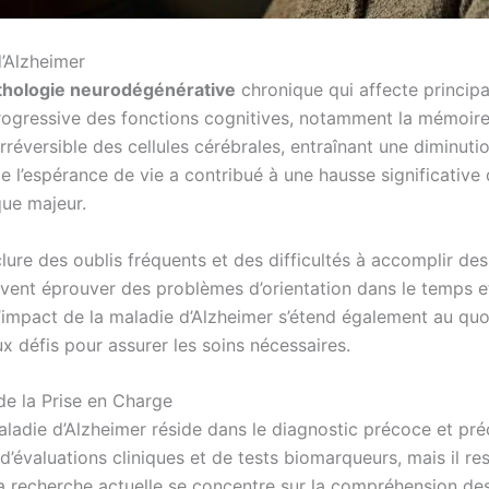
d’Alzheimer
thologie neurodégénérative
chronique qui affecte principa
rogressive des fonctions cognitives, notamment la mémoire,
rréversible des cellules cérébrales, entraînant une diminuti
e l’espérance de vie a contribué à une hausse significativ
que majeur.
ure des oublis fréquents et des difficultés à accomplir des
vent éprouver des problèmes d’orientation dans le temps et 
impact de la maladie d’Alzheimer s’étend également au quot
x défis pour assurer les soins nécessaires.
de la Prise en Charge
maladie d’Alzheimer réside dans le diagnostic précoce et pré
évaluations cliniques et de tests biomarqueurs, mais il res
 La recherche actuelle se concentre sur la compréhension d