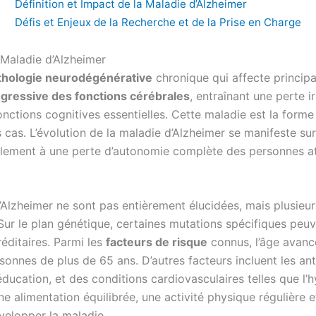
Définition et Impact de la Maladie d’Alzheimer
Défis et Enjeux de la Recherche et de la Prise en Charge
a Maladie d’Alzheimer
thologie neurodégénérative
chronique qui affecte principa
ogressive des fonctions cérébrales
, entraînant une perte i
fonctions cognitives essentielles. Cette maladie est la form
cas. L’évolution de la maladie d’Alzheimer se manifeste sur
blement à une perte d’autonomie complète des personnes at
’Alzheimer ne sont pas entièrement élucidées, mais plusieur
ur le plan génétique, certaines mutations spécifiques peuv
réditaires. Parmi les
facteurs de risque
connus, l’âge avancé
onnes de plus de 65 ans. D’autres facteurs incluent les ant
ducation, et des conditions cardiovasculaires telles que l’h
 alimentation équilibrée, une activité physique régulière et
elopper la maladie.