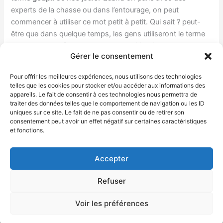
experts de la chasse ou dans l’entourage, on peut
commencer à utiliser ce mot petit à petit. Qui sait ? peut-
être que dans quelque temps, les gens utiliseront le terme
goupil aussi aisément que lors de l’
utilisation
du mot
Gérer le consentement
renard
.
Pour offrir les meilleures expériences, nous utilisons des technologies
O.M
telles que les cookies pour stocker et/ou accéder aux informations des
appareils. Le fait de consentir à ces technologies nous permettra de
traiter des données telles que le comportement de navigation ou les ID
uniques sur ce site. Le fait de ne pas consentir ou de retirer son
←
Article précédent
Article suivant
→
consentement peut avoir un effet négatif sur certaines caractéristiques
et fonctions.
Accepter
Copyright © 2026
Que veut dire ?
|
Plan du site
| La
Refuser
Politique de confidentialité et les mentions légales sont
Voir les préférences
accessibles sur le plan de site