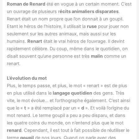
Roman de Renard
été en vogue à un certain moment. C’est
un ouvrage de plusieurs r
écits animaliers disparates
.
Renart était un nom propre que l’on donnait à un goupil.
Etant le héros de l’histoire, il utilisait la
ruse
pour jouer non
seulement sur les autres animaux, mais aussi sur les
humains.
Renart
était le vrai héros de l’ouvrage. Il devint
rapidement célèbre. Du coup, même dans le quotidien, on
disait souvent qu’une personne est très
malin
comme un
renart.
L’évolution du mot
Plus, le temps passe, et plus, le mot « renart » est de plus
en plus utilisé dans le
langage quotidien
des gens. Très
vite, le mot évolue… et l’orthographe également. C’est ainsi
que le «
t
» a été remplacé par un «
d
». Et voilà l’origine du
mot renard. Le terme goupil a peu a peu disparu, et dans
les quatre coins du monde, on n’entend plus que le mot
renard
. Cependant, il est tout à fait possible de réutiliser le
terme
goupil
de nos jours. Quand on parle avec des