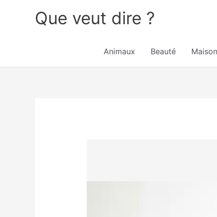
Aller
Que veut dire ?
au
contenu
Animaux
Beauté
Maiso