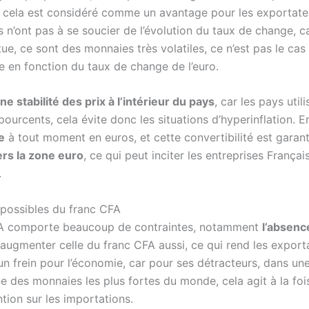
ro, cela est considéré comme un avantage pour les exportate
ils n’ont pas à se soucier de l’évolution du taux de change,
e, ce sont des monnaies très volatiles, ce n’est pas le ca
 en fonction du taux de change de l’euro.
ne stabilité des prix à l’intérieur du pays
, car les pays uti
pourcents, cela évite donc les situations d’hyperinflation. E
e
à tout moment en euros, et cette convertibilité est garantie
vers la zone euro
, ce qui peut inciter les entreprises Françai
.
 possibles du franc CFA
 CFA comporte beaucoup de contraintes, notamment
l’absenc
a augmenter celle du franc CFA aussi, ce qui rend les export
n frein pour l’économie, car pour ses détracteurs, dans une
une des monnaies les plus fortes du monde, cela agit à la fo
ion sur les importations.