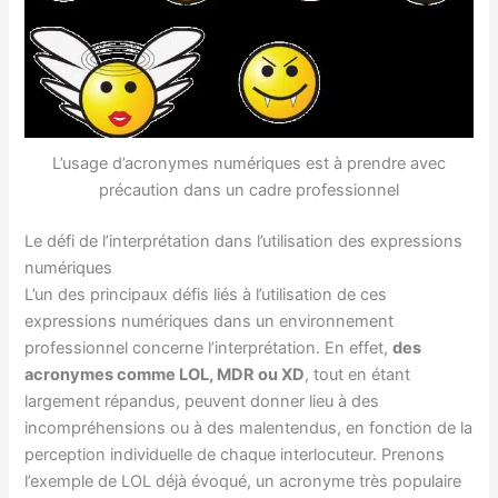
L’usage d’acronymes numériques est à prendre avec
précaution dans un cadre professionnel
Le défi de l’interprétation dans l’utilisation des expressions
numériques
L’un des principaux défis liés à l’utilisation de ces
expressions numériques dans un environnement
professionnel concerne l’interprétation. En effet,
des
acronymes comme LOL, MDR ou XD
, tout en étant
largement répandus, peuvent donner lieu à des
incompréhensions ou à des malentendus, en fonction de la
perception individuelle de chaque interlocuteur. Prenons
l’exemple de LOL déjà évoqué, un acronyme très populaire