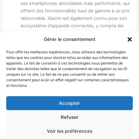
ses smartphones abordables mais performants, qui
offrent des fonctionnalités haut de gamme à un prix
raisonnable. Xiaomi est également connu pour son
écosystème d’appareils connectés, y compris les
montres intelligentes, les écouteurs et les aspirateurs
Gérer le consentement
robotisés.
Pour offrir les meilleures expériences, nous utilisons des technologies
R.C.
telles que les cookies pour stocker et/ou accéder aux informations des
appareils. Le fait de consentir à ces technologies nous permettra de
traiter des données telles que le comportement de navigation ou les ID
uniques sur ce site. Le fait de ne pas consentir ou de retirer son
←
Article précédent
Article suivant
→
consentement peut avoir un effet négatif sur certaines caractéristiques
et fonctions.
Accepter
Copyright © 2026
Que veut dire ?
|
Plan du site
| La
Refuser
Politique de confidentialité et les mentions légales sont
Voir les préférences
accessibles sur le plan de site